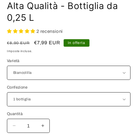
Alta Qualità - Bottiglia da
0,25 L
2 recensioni
Prezzo
Prezzo
€7,99 EUR
In offerta
€8,90 EUR
di
scontato
Imposte incluse.
listino
Varietà
Confezione
Quantità
Diminuisci
Aumenta
quantità
quantità