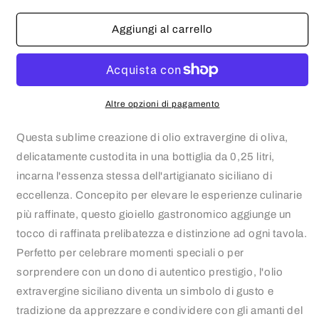
per
per
Olio
Olio
Aggiungi al carrello
Extravergine
Extravergine
di
di
Oliva
Oliva
-
-
Alta
Alta
Altre opzioni di pagamento
Qualità
Qualità
-
-
Questa sublime creazione di olio extravergine di oliva,
Bottiglia
Bottiglia
delicatamente custodita in una bottiglia da 0,25 litri,
da
da
incarna l'essenza stessa dell'artigianato siciliano di
0,25
0,25
L
L
eccellenza. Concepito per elevare le esperienze culinarie
più raffinate, questo gioiello gastronomico aggiunge un
tocco di raffinata prelibatezza e distinzione ad ogni tavola.
Perfetto per celebrare momenti speciali o per
sorprendere con un dono di autentico prestigio, l'olio
extravergine siciliano diventa un simbolo di gusto e
tradizione da apprezzare e condividere con gli amanti del