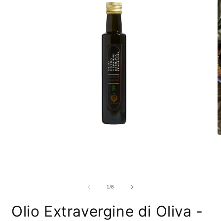
su
1
/
8
Olio Extravergine di Oliva -